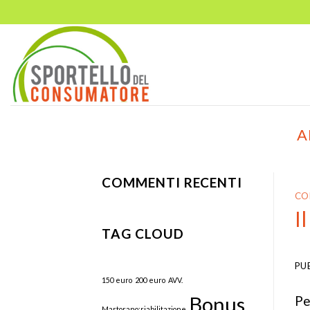
Skip
to
content
A
COMMENTI RECENTI
CO
I
TAG CLOUD
PU
150 euro
200 euro
AVV.
Bonus
Pe
Martorano;riabilitazione