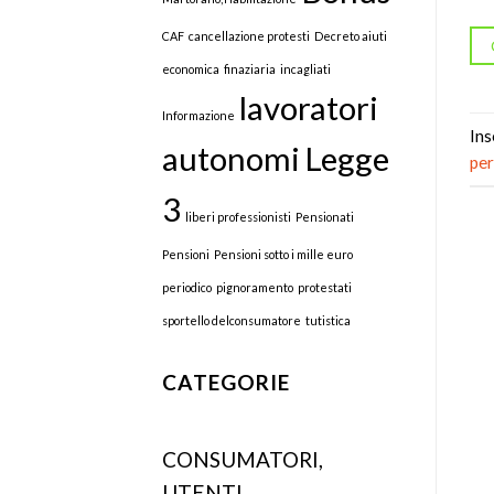
CAF
cancellazione protesti
Decreto aiuti
economica
finaziaria
incagliati
lavoratori
Informazione
Ins
autonomi
Legge
per
3
liberi professionisti
Pensionati
Pensioni
Pensioni sotto i mille euro
periodico
pignoramento
protestati
sportello delconsumatore
tutistica
CATEGORIE
CONSUMATORI,
UTENTI