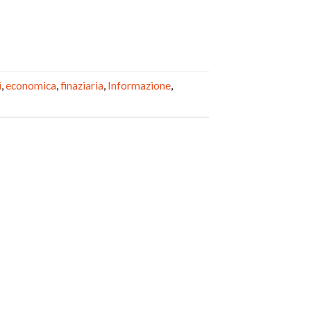
i
,
economica
,
finaziaria
,
Informazione
,