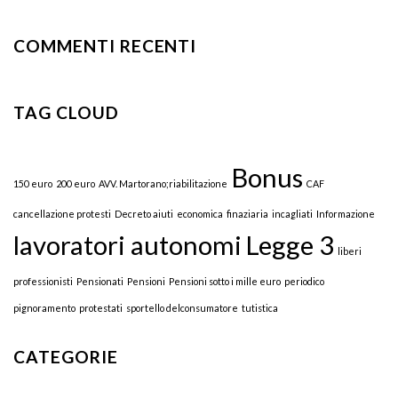
COMMENTI RECENTI
TAG CLOUD
Bonus
150 euro
200 euro
AVV. Martorano;riabilitazione
CAF
cancellazione protesti
Decreto aiuti
economica
finaziaria
incagliati
Informazione
lavoratori autonomi
Legge 3
liberi
professionisti
Pensionati
Pensioni
Pensioni sotto i mille euro
periodico
pignoramento
protestati
sportello delconsumatore
tutistica
CATEGORIE